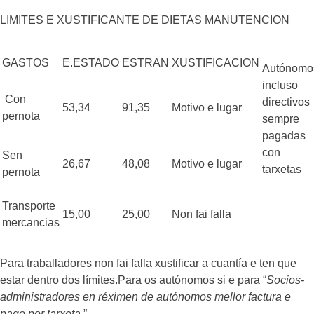
LIMITES E XUSTIFICANTE DE DIETAS MANUTENCION
GASTOS
E.ESTADO
ESTRAN
XUSTIFICACION
Autónomo
incluso
Con
directivos
53,34
91,35
Motivo e lugar
pernota
sempre
pagadas
con
Sen
26,67
48,08
Motivo e lugar
tarxetas
pernota
Transporte
15,00
25,00
Non fai falla
mercancias
Para traballadores non fai falla xustificar a cuantía e ten que
estar dentro dos límites.Para os autónomos si e para “
Socios-
administradores en réximen de autónomos mellor factura e
pago por tarxeta.
”