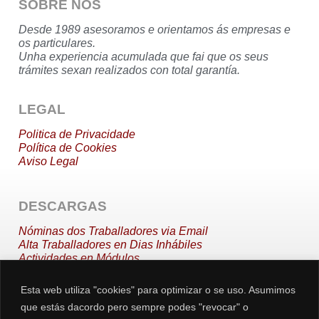
SOBRE NÓS
Desde 1989 asesoramos e orientamos ás empresas e
os particulares.
Unha experiencia acumulada que fai que os seus
trámites sexan realizados con total garantía.
LEGAL
Politica de Privacidade
Política de Cookies
Aviso
Legal
DESCARGAS
Nóminas
dos Traballadores via Email
Alta Traballadores en Dias Inhábiles
Actividades en Módulos
Sentencia Tribunal Supremo
Esta web utiliza "cookies" para optimizar o se uso. Asumimos
que estás dacordo pero sempre podes "revocar" o
CONTACTO