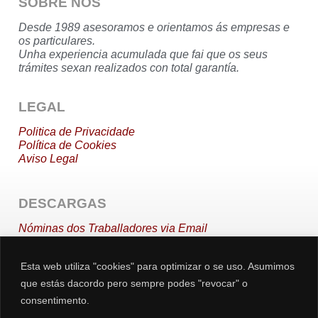
SOBRE NÓS
Desde 1989 asesoramos e orientamos ás empresas e
os particulares.
Unha experiencia acumulada que fai que os seus
trámites sexan realizados con total garantía.
LEGAL
Politica de Privacidade
Política de Cookies
Aviso
Legal
DESCARGAS
Nóminas
dos Traballadores via Email
Alta Traballadores en Dias Inhábiles
Actividades en Módulos
Esta web utiliza "cookies" para optimizar o se uso. Asumimos
Sentencia Tribunal Supremo
que estás dacordo pero sempre podes "revocar" o
consentimento.
CONTACTO