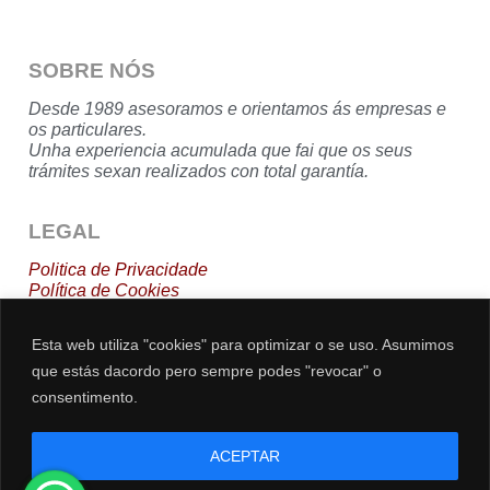
SOBRE NÓS
Desde 1989 asesoramos e orientamos ás empresas e
os particulares.
Unha experiencia acumulada que fai que os seus
trámites sexan realizados con total garantía.
LEGAL
Politica de Privacidade
Política de Cookies
Aviso
Legal
Esta web utiliza "cookies" para optimizar o se uso. Asumimos
que estás dacordo pero sempre podes "revocar" o
DESCARGAS
consentimento.
Nóminas
dos Traballadores via Email
Alta Traballadores en Dias Inhábiles
ACEPTAR
Actividades en Módulos
Sentencia Tribunal Supremo