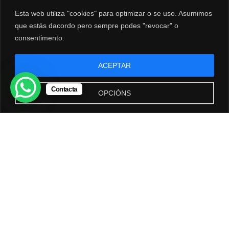
sexan realizados con total garantía.
Esta web utiliza "cookies" para optimizar o se uso. Asumimos
que estás dacordo pero sempre podes "revocar" o
LEGAL
consentimento.
Politica de Privacidade
Política de Cookies
ACEPTAR
Aviso
Legal
Contacta
OPCIÓNS
DESCARGAS
Nóminas
dos Traballadores via Email
Alta Traballadores en Dias Inhábiles
Actividades en Módulos
Sentencia Tribunal Supremo
CONTACTO
Rúa do Paseo, 22 entlo. Local 7
OURENSE
Tel .:
988 253 588
Email:
asesoria@bieito.com