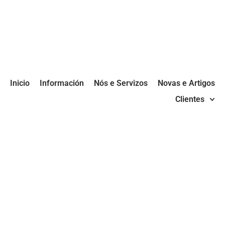
Inicio
Información
Nós e Servizos
Novas e Artigos
Clientes
CAMPAÑA REGULARIZACION
ANUAL 2023 CUOTAS
AUTONOMOS SEGURIDADE
SOCIAL