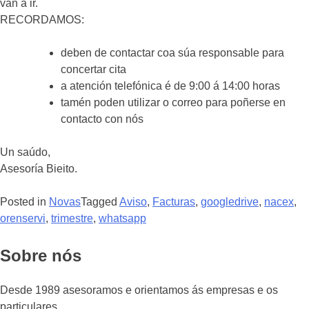
van a ir.
RECORDAMOS:
deben de contactar coa súa responsable para
concertar cita
a atención telefónica é de 9:00 á 14:00 horas
tamén poden utilizar o correo para poñerse en
contacto con nós
Un saúdo,
Asesoría Bieito.
Posted in
Novas
Tagged
Aviso
,
Facturas
,
googledrive
,
nacex
,
orenservi
,
trimestre
,
whatsapp
Sobre nós
Desde 1989 asesoramos e orientamos ás empresas e os
particulares.