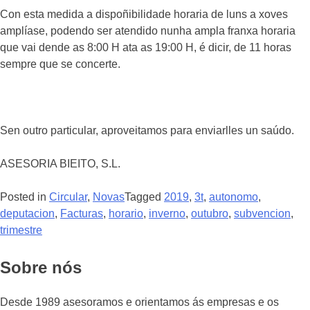
Con esta medida a dispoñibilidade horaria de luns a xoves
amplíase, podendo ser atendido nunha ampla franxa horaria
que vai dende as 8:00 H ata as 19:00 H, é dicir, de 11 horas
sempre que se concerte.
Sen outro particular, aproveitamos para enviarlles un saúdo.
ASESORIA BIEITO, S.L.
Posted in
Circular
,
Novas
Tagged
2019
,
3t
,
autonomo
,
deputacion
,
Facturas
,
horario
,
inverno
,
outubro
,
subvencion
,
trimestre
Sobre nós
Desde 1989 asesoramos e orientamos ás empresas e os