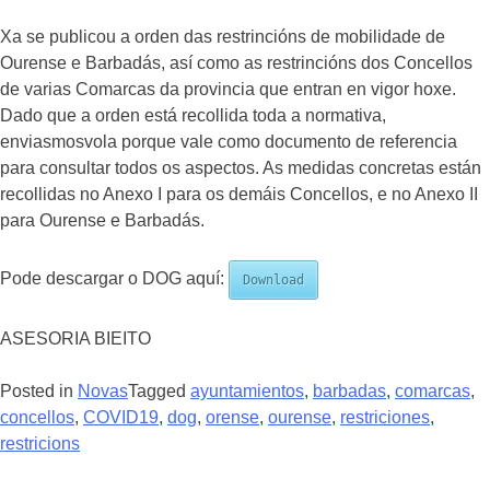
Xa se publicou a orden das restrincións de mobilidade de
Ourense e Barbadás, así como as restrincións dos Concellos
de varias Comarcas da provincia que entran en vigor hoxe.
Dado que a orden está recollida toda a normativa,
enviasmosvola porque vale como documento de referencia
para consultar todos os aspectos. As medidas concretas están
recollidas no Anexo I para os demáis Concellos, e no Anexo II
para Ourense e Barbadás.
Pode descargar o DOG aquí:
Download
ASESORIA BIEITO
Posted in
Novas
Tagged
ayuntamientos
,
barbadas
,
comarcas
,
concellos
,
COVID19
,
dog
,
orense
,
ourense
,
restriciones
,
restricions