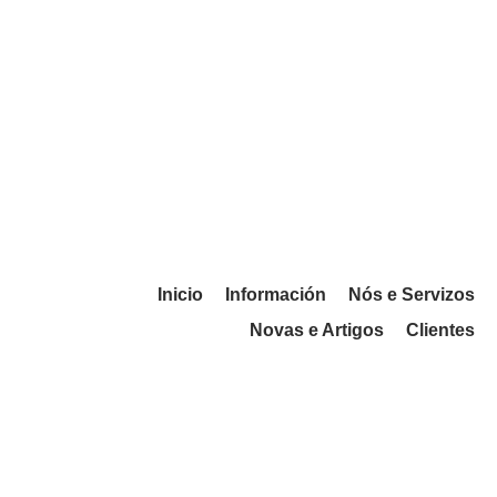
Inicio
Información
Nós e Servizos
Novas e Artigos
Clientes
O Goberno aproba novas
medidas fiscais e de apoio