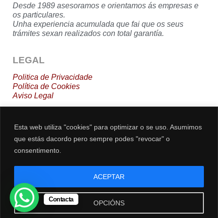
Desde 1989 asesoramos e orientamos ás empresas e
os particulares.
Unha experiencia acumulada que fai que os seus
trámites sexan realizados con total garantía.
LEGAL
Politica de Privacidade
Política de Cookies
Aviso
Legal
DESCARGAS
Esta web utiliza "cookies" para optimizar o se uso. Asumimos
que estás dacordo pero sempre podes "revocar" o
Nóminas
dos Traballadores via Email
consentimento.
Alta Traballadores en Dias Inhábiles
Actividades en Módulos
Sentencia Tribunal Supremo
ACEPTAR
Contacta
CONTACTO
OPCIÓNS