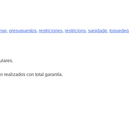
nse
,
presupuestos
,
restriciones
,
restricions
,
sanidade
,
toquede
ulares.
 realizados con total garantía.