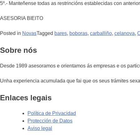
5º.- Manteñense todas as restrincións establecidas con anterio
ASESORIA BIEITO
Posted in
Novas
Tagged
bares
,
boboras
,
carballiño
,
celanova
,
Sobre nós
Desde 1989 asesoramos e orientamos ás empresas e os partic
Unha experiencia acumulada que fai que os seus trámites sexan
Enlaces legais
Política de Privacidad
Protección de Datos
Aviso legal