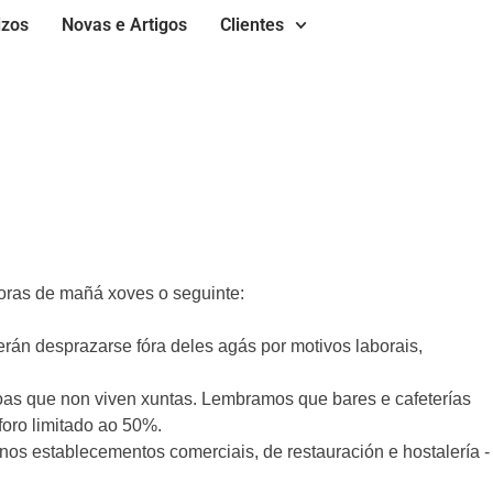
izos
Novas e Artigos
Clientes
oras de mañá xoves o seguinte:
derán desprazarse fóra deles agás por motivos laborais,
rsoas que non viven xuntas. Lembramos que bares e cafeterías
foro limitado ao 50%.
 nos establecementos comerciais, de restauración e hostalería -