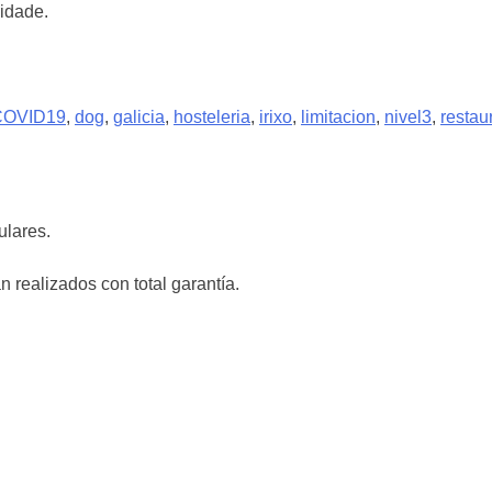
ridade.
COVID19
,
dog
,
galicia
,
hosteleria
,
irixo
,
limitacion
,
nivel3
,
restau
ulares.
 realizados con total garantía.