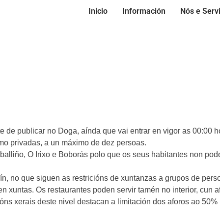
Inicio
Información
Nós e Serv
de publicar no Doga, aínda que vai entrar en vigor as 00:00 h
como privadas, a un máximo de dez persoas.
arballiño, O Irixo e Boborás polo que os seus habitantes non po
Verín, no que siguen as restricións de xuntanzas a grupos de pe
n xuntas. Os restaurantes poden servir tamén no interior, cun a
ións xerais deste nivel destacan a limitación dos aforos ao 50%