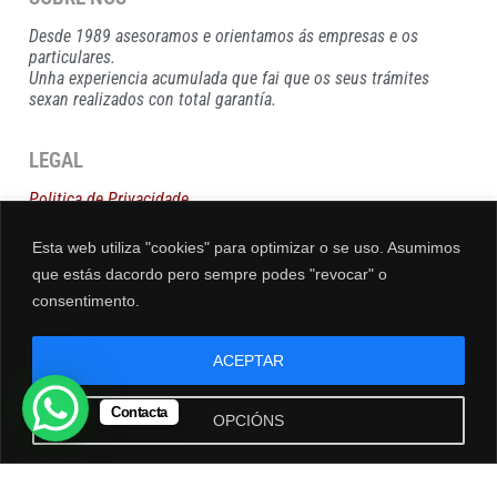
Desde 1989 asesoramos e orientamos ás empresas e os
particulares.
Unha experiencia acumulada que fai que os seus trámites
sexan realizados con total garantía.
LEGAL
Politica de Privacidade
Política de Cookies
Aviso
Legal
Esta web utiliza "cookies" para optimizar o se uso. Asumimos
que estás dacordo pero sempre podes "revocar" o
consentimento.
DESCARGAS
Nóminas
dos Traballadores via Email
ACEPTAR
Alta Traballadores en Dias Inhábiles
Actividades en Módulos
Sentencia Tribunal Supremo
Contacta
OPCIÓNS
CONTACTO