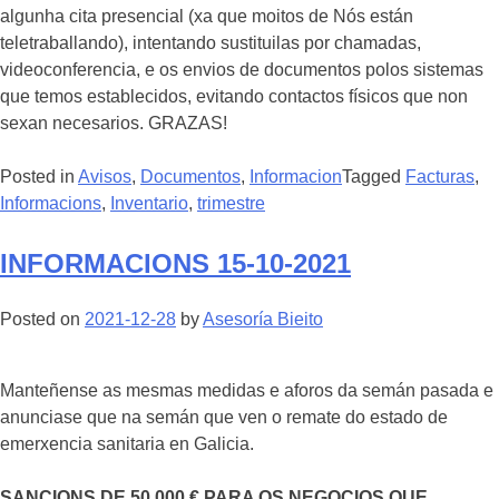
algunha cita presencial (xa que moitos de Nós están
teletraballando), intentando sustituilas por chamadas,
videoconferencia, e os envios de documentos polos sistemas
que temos establecidos, evitando contactos físicos que non
sexan necesarios. GRAZAS!
Posted in
Avisos
,
Documentos
,
Informacion
Tagged
Facturas
,
Informacions
,
Inventario
,
trimestre
INFORMACIONS 15-10-2021
Posted on
2021-12-28
by
Asesoría Bieito
Manteñense as mesmas medidas e aforos da semán pasada e
anunciase que na semán que ven o remate do estado de
emerxencia sanitaria en Galicia.
SANCIONS DE 50.000 € PARA OS NEGOCIOS QUE