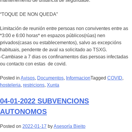
manteñemento de distancia de seguridade.
“TOQUE DE NON QUEDA”
Limitación de reunión entre persoas non conviventes entre as
*3:00 e 6:00 horas* en espazos públicos(rúas) nen
privados(casas ou establecementos), salvo as excepcións
habituais, pendente de aval xa solicitado ao TSXG.
-Cambiase a 7 dias os confinamentos das persoas infectadas
ou contacto con estas de covid.
Posted in
Avisos
,
Documentos
,
Informacion
Tagged
COVID
,
hosteleria
,
restricions
,
Xunta
04-01-2022 SUBVENCIONS
AUTONOMOS
Posted on
2022-01-17
by
Asesoría Bieito